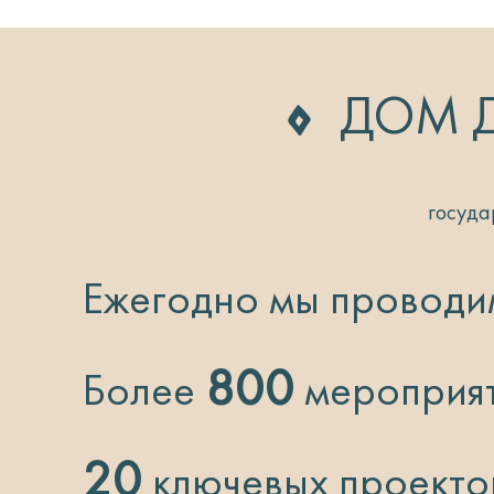
ДОМ Д
госуда
Ежегодно мы проводи
800
Более
мероприят
20
ключевых проекто