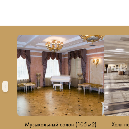
‹
Музыкальный салон (105 м2)
Холл п