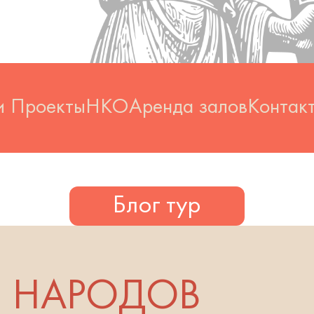
и
Проекты
НКО
Аренда залов
Контак
Блог тур
 НАРОДОВ