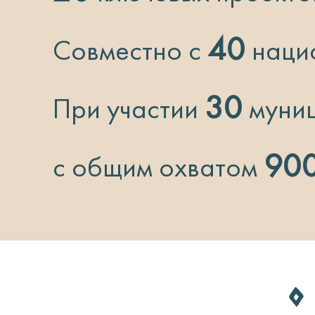
40
Совместно с
нацио
30
При участии
муниц
900
с общим охватом