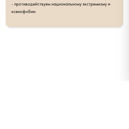
- противодействуем национальному экстремизму и
ксенофобии.